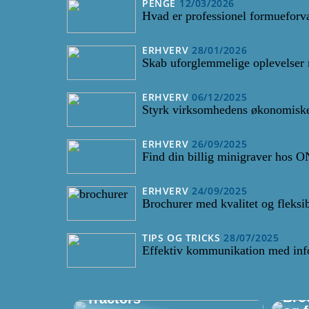
PENGE
12/03/2026
Hvad er professionel formueforv
ERHVERV
28/01/2026
Skab uforglemmelige oplevelser 
ERHVERV
06/12/2025
Styrk virksomhedens økonomiske
ERHVERV
26/09/2025
Find din billig minigraver hos O
ERHVERV
24/09/2025
Brochurer med kvalitet og fleksib
TIPS OG TRICKS
28/07/2025
Effektiv kommunikation med inf
Find din billig
minigraver hos ONJ
Bro
Tractors