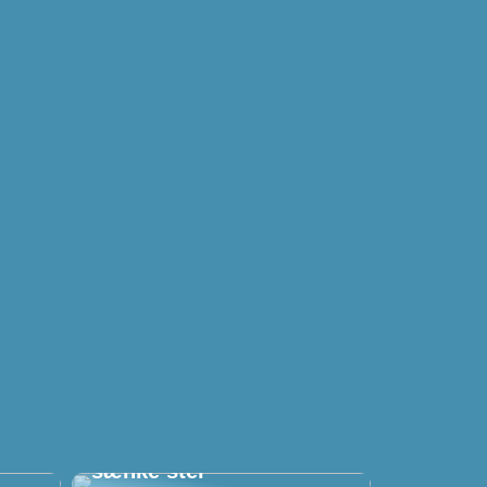
ion
Tilpas dit arbejdsbord
med et fleksibelt hæve
sænke stel