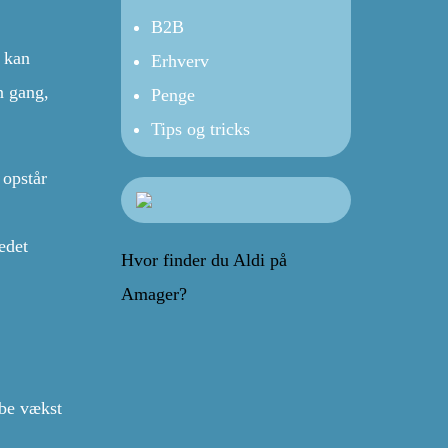
B2B
s kan
Erhverv
n gang,
Penge
Tips og tricks
 opstår
tedet
Hvor finder du Aldi på
Amager?
abe vækst