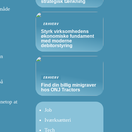
strategisk tænkning
 måde
ERHVERV
Styrk virksomhedens
økonomiske fundament
med moderne
debitorstyring
an
ERHVERV
på
Find din billig minigraver
hos ONJ Tractors
 netop at
Job
Iværksætteri
Tech