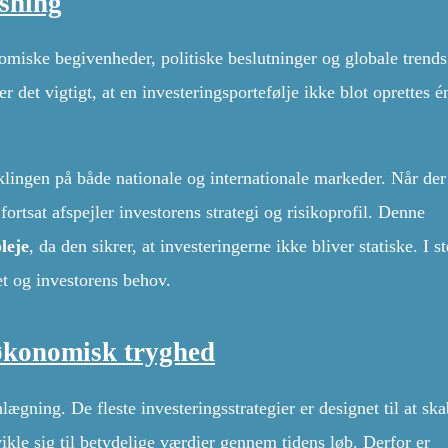
sning
omiske begivenheder, politiske beslutninger og globale trend
r det vigtigt, at en investeringsportefølje ikke blot oprettes é
klingen på både nationale og internationale markeder. Når der
fortsat afspejler investorens strategi og risikoprofil. Denne
leje
, da den sikrer, at investeringerne ikke bliver statiske. I s
et og investorens behov.
 økonomisk tryghed
lægning. De fleste investeringsstrategier er designet til at sk
kle sig til betydelige værdier gennem tidens løb. Derfor er