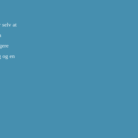
 selv at
n
gere
g og en