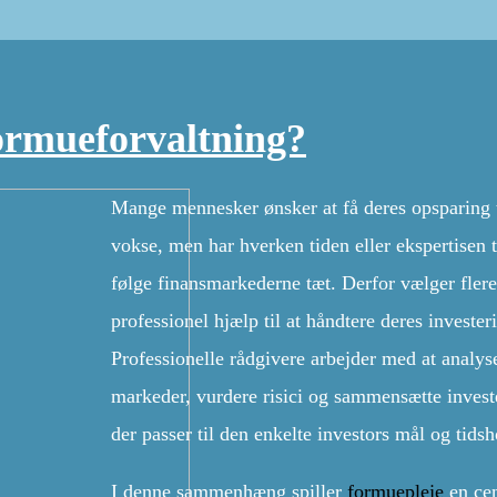
formueforvaltning?
Mange mennesker ønsker at få deres opsparing t
vokse, men har hverken tiden eller ekspertisen ti
følge finansmarkederne tæt. Derfor vælger flere
professionel hjælp til at håndtere deres invester
Professionelle rådgivere arbejder med at analys
markeder, vurdere risici og sammensætte invest
der passer til den enkelte investors mål og tidsh
I denne sammenhæng spiller
formuepleje
en cen