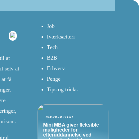
Job
Iværksætteri
Tech
B2B
il at
Erhverv
l selv at
Penge
 at få
Tips og tricks
inger.
ere
eringer,
IVÆRKSÆTTERI
orisont.
Mini MBA giver fleksible
muligheder for
efteruddannelse ved
tral