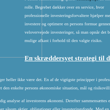
rolle. Begrebet dækker over en service, hvor
professionelle investeringsforvaltere hjælper me
investere og optimere en persons formue genn
velovervejede investeringer, så man opnår det b
mulige afkast i forhold til den valgte risiko.
En skræddersyet strategi til 
ger heller ikke være det. En af de vigtigste principper i profes
sset den enkelte persons økonomiske situation, mål og risikovil
undig analyse af investorens økonomi. Derefter sammensættes 
sser såsom aktier, obligationer eller investeringsfonde. Med en