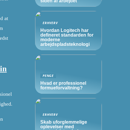
siden af arbejdet
d at
ERHVERV
em
Hvordan Logitech har
defineret standarden for
edst
moderne
arbejdspladsteknologi
din
PENGE
Hvad er professionel
formueforvaltning?
sionel
lighed.
ERHVERV
en
Skab uforglemmelige
oplevelser med