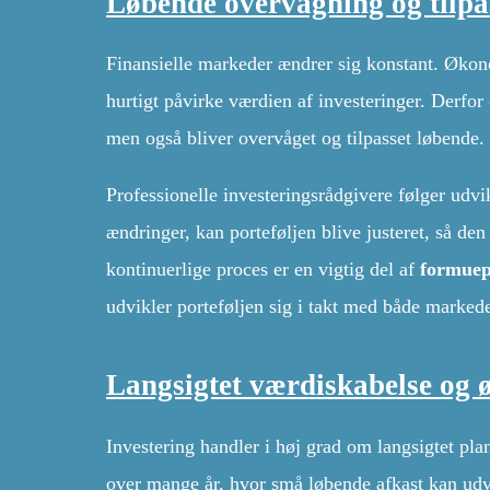
Løbende overvågning og tilpa
Finansielle markeder ændrer sig konstant. Økon
hurtigt påvirke værdien af investeringer. Derfor e
men også bliver overvåget og tilpasset løbende.
Professionelle investeringsrådgivere følger udvi
ændringer, kan porteføljen blive justeret, så den 
kontinuerlige proces er en vigtig del af
formuep
udvikler porteføljen sig i takt med både marked
Langsigtet værdiskabelse og
Investering handler i høj grad om langsigtet plan
over mange år, hvor små løbende afkast kan udvi