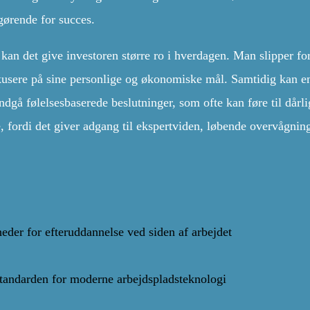
gørende for succes.
 kan det give investoren større ro i hverdagen. Man slipper for
okusere på sine personlige og økonomiske mål. Samtidig kan e
ndgå følelsesbaserede beslutninger, som ofte kan føre til dårli
le, fordi det giver adgang til ekspertviden, løbende overvågnin
der for efteruddannelse ved siden af arbejdet
standarden for moderne arbejdspladsteknologi