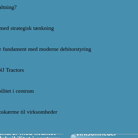
altning?
med strategisk tænkning
 fundament med moderne debitorstyring
NJ Tractors
ilitet i centrum
oskærme til virksomheder
Effektiv kommunikat
med infoskærme til
churer med kvalitet
virksomheder