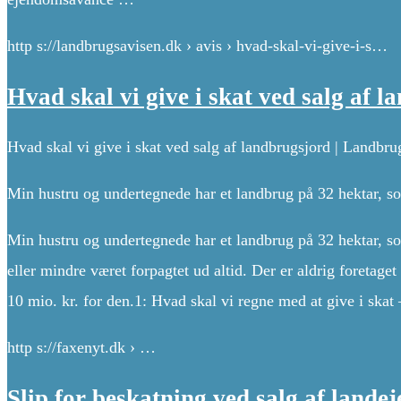
http s://landbrugsavisen.dk › avis › hvad-skal-vi-give-i-s…
Hvad skal vi give i skat ved salg af 
Hvad skal vi give i skat ved salg af landbrugsjord | Landbr
Min hustru og undertegnede har et landbrug på 32 hektar, s
Min hustru og undertegnede har et landbrug på 32 hektar, s
eller mindre været forpagtet ud altid. Der er aldrig foretage
10 mio. kr. for den.1: Hvad skal vi regne med at give i skat 
http s://faxenyt.dk › …
Slip for beskatning ved salg af land