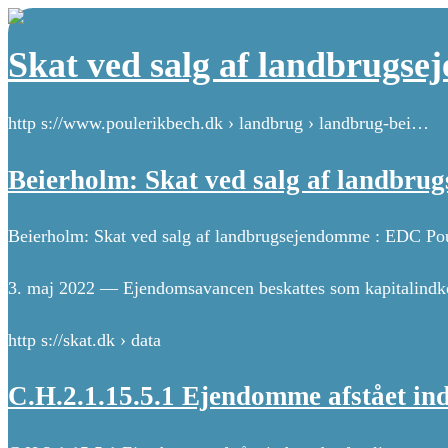
Skat ved salg af landbrugs
http s://www.poulerikbech.dk › landbrug › landbrug-bei…
Beierholm: Skat ved salg af landbr
Beierholm: Skat ved salg af landbrugsejendomme : EDC Po
3. maj 2022 — Ejendomsavancen beskattes som kapitalindko
http s://skat.dk › data
C.H.2.1.15.5.1 Ejendomme afstået ind