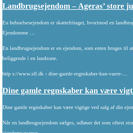
Landbrugsejendom – Ageras’ store j
En beboelsesejendom er skattefritaget, hvorimod en landbrug
Ejendomme …
En landbrugsejendom er en ejendom, som enten bruges til at 
beliggende i en landzone.
http s://www.slf.dk › dine-gamle-regnskaber-kan-vaere-…
Dine gamle regnskaber kan være vigt
Dine gamle regnskaber kan være vigtige ved salg af din ej
Når en landbrugsejendom sælges, udløser det som oftest stor
ejendomsavance …