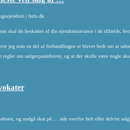
rugsejendom | hsfo.dk
om skal du beskattes af din ejendomsavance i de tilfælde, hvo
or jeg som en del af forhandlingen er blevet bedt om at udst
e regler om sælgerpantebreve, og at der skulle være nogle ska
vokater
naboen, og undgå skat på … står overfor helt eller delvist sa