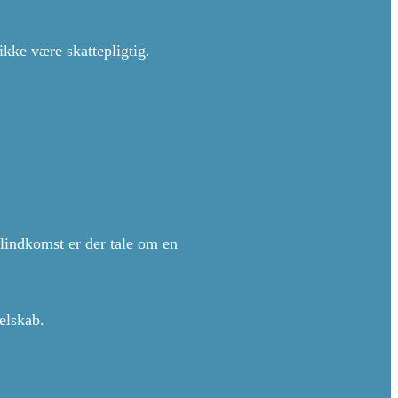
kke være skattepligtig.
alindkomst er der tale om en
elskab.