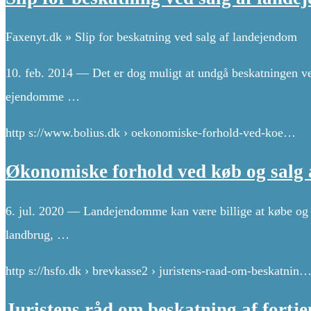
Faxenyt.dk » Slip for beskatning ved salg af landejendom
10. feb. 2014 — Det er dog muligt at undgå beskatningen ve
ejendomme …
http s://www.bolius.dk › oekonomiske-forhold-ved-koe…
Økonomiske forhold ved køb og salg 
6. jul. 2020 — Landejendomme kan være billige at købe og i
landbrug, …
http s://hsfo.dk › brevkasse2 › juristens-raad-om-beskatnin
Juristens råd om beskatning af fortje