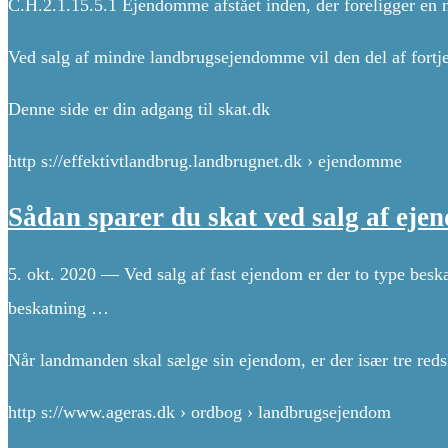
C.H.2.1.15.5.1 Ejendomme afstået inden, der foreligger en 
Ved salg af mindre landbrugsejendomme vil den del af fortje
Denne side er din adgang til skat.dk
http s://effektivtlandbrug.landbrugnet.dk › ejendomme
Sådan sparer du skat ved salg af ej
5. okt. 2020 — Ved salg af fast ejendom er der to type besk
beskatning …
Når landmanden skal sælge sin ejendom, er der især tre redsk
http s://www.ageras.dk › ordbog › landbrugsejendom