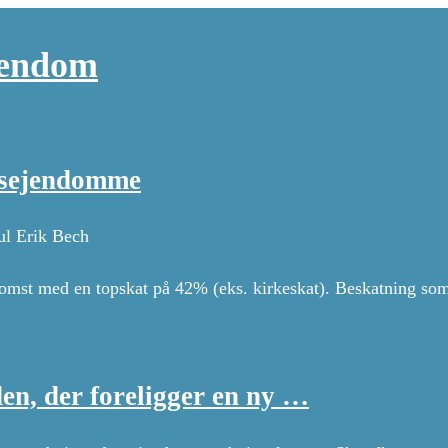
ejendom
ugsejendomme
ul Erik Bech
mst med en topskat på 42% (eks. kirkeskat). Beskatning som
en, der foreligger en ny …