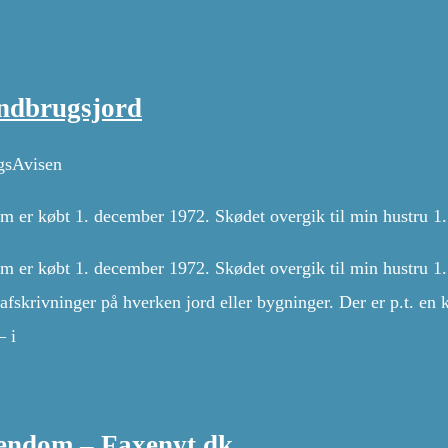
landbrugsjord
ugsAvisen
om er købt 1. december 1972. Skødet overgik til min hustru 1
om er købt 1. december 1972. Skødet overgik til min hustru 1
t afskrivninger på hverken jord eller bygninger. Der er p.t. en
– i
ejendom – Faxenyt.dk