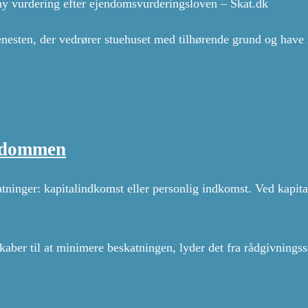
ny vurdering efter ejendomsvurderingsloven – Skat.dk
nesten, der vedrører stuehuset med tilhørende grund og have i
endommen
atninger: kapitalindkomst eller personlig indkomst. Ved kapit
aber til at minimere beskatningen, lyder det fra rådgivningss