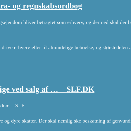
ura- og regnskabsordbog
sejendom bliver betragtet som erhverv, og dermed skal der bet
drive erhverv eller til almindelige beboelse, og størstedele
ige ved salg af … – SLF.DK
endom – SLF
e og dyre skatter. Der skal nemlig ske beskatning af genvund