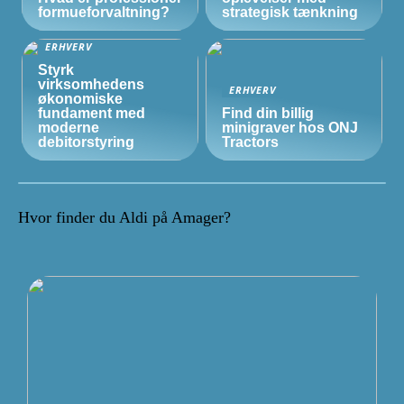
formueforvaltning?
strategisk tænkning
ERHVERV
Styrk
virksomhedens
ERHVERV
økonomiske
fundament med
Find din billig
moderne
minigraver hos ONJ
debitorstyring
Tractors
Hvor finder du Aldi på Amager?