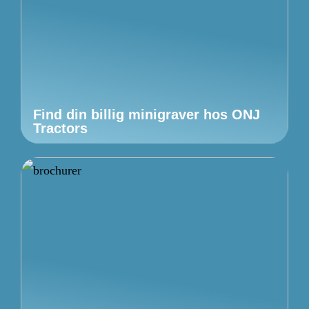
Find din billig minigraver hos ONJ
Tractors