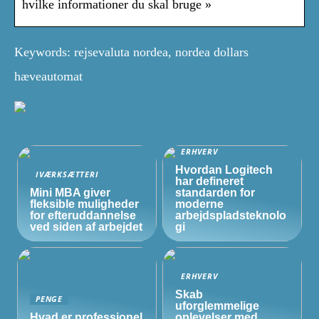
hvilke informationer du skal bruge »
Keywords: rejsevaluta nordea, nordea dollars
hæveautomat
ERHVERV
Hvordan Logitech
IVÆRKSÆTTERI
har defineret
Mini MBA giver
standarden for
fleksible muligheder
moderne
for efteruddannelse
arbejdspladsteknolo
ved siden af arbejdet
gi
ERHVERV
Skab
PENGE
uforglemmelige
Hvad er professionel
oplevelser med