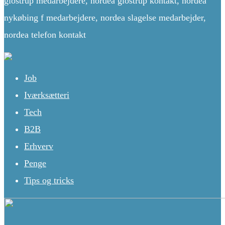
glostrup medarbejdere, nordea glostrup kontakt, nordea
nykøbing f medarbejdere, nordea slagelse medarbejder,
nordea telefon kontakt
Job
Iværksætteri
Tech
B2B
Erhverv
Penge
Tips og tricks