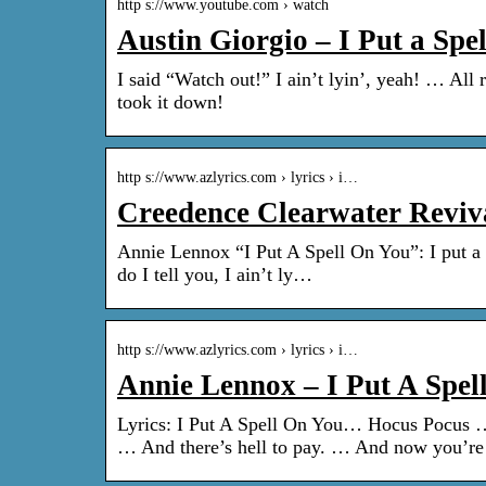
http s://www.youtube.com › watch
Austin Giorgio – I Put a Spe
I said “Watch out!” I ain’t lyin’, yeah! … All 
took it down!
http s://www.azlyrics.com › lyrics › i…
Creedence Clearwater Reviva
Annie Lennox “I Put A Spell On You”: I put a 
do I tell you, I ain’t ly…
http s://www.azlyrics.com › lyrics › i…
Annie Lennox – I Put A Spel
Lyrics: I Put A Spell On You… Hocus Pocus … A
… And there’s hell to pay. … And now you’r