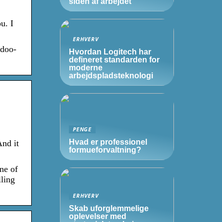
siden af arbejdet
u. I
ERHVERV
-doo-
Hvordan Logitech har
defineret standarden for
moderne
arbejdspladsteknologi
PENGE
Hvad er professionel
And it
formueforvaltning?
ne of
ling
ERHVERV
Skab uforglemmelige
oplevelser med