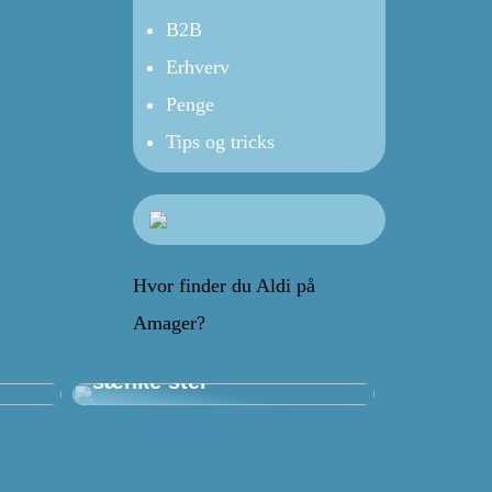
B2B
Erhverv
Penge
Tips og tricks
Hvor finder du Aldi på
Amager?
ion
Tilpas dit arbejdsbord
med et fleksibelt hæve
sænke stel