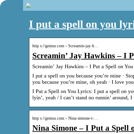
I put a spell on you lyr
http s://genius.com › Screamin-jay-h…
Screamin’ Jay Hawkins – I P
Screamin’ Jay Hawkins – I Put a Spell on You 
I put a spell on you because you’re mine · Stop 
you because you’re mine, oh yeah · I love yo
I Put a Spell on You Lyrics: I put a spell on y
lyin’, yeah / I can’t stand no runnin’ around, I
http s://genius.com › Nina-simone-i-…
Nina Simone – I Put a Spell 