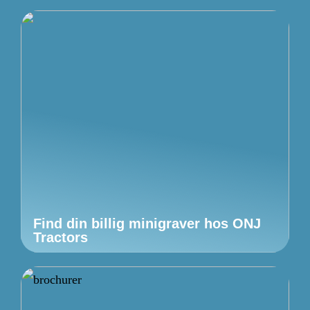
Find din billig minigraver hos ONJ
Tractors