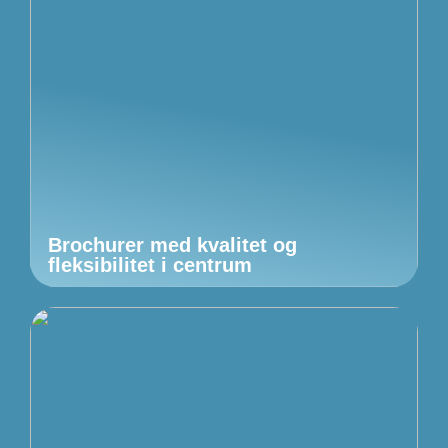
Brochurer med kvalitet og
fleksibilitet i centrum