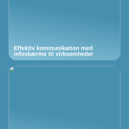
Effektiv kommunikation med
infoskærme til virksomheder