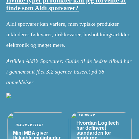
Hvilke typer produkter kan jeg forvente at
finde som Aldi spotvarer?
Aldi spotvarer kan variere, men typiske produkter
inkluderer fødevarer, drikkevarer, husholdningsartikler,
elektronik og meget mere.
Artiklen Aldi’s Spotvarer: Guide til de bedste tilbud har
i gennemsnit fået
3.2
stjerner baseret på
38
anmeldelser
ERHVERV
Hvordan Logitech
IVÆRKSÆTTERI
har defineret
Mini MBA giver
standarden for
fleksible muligheder
moderne