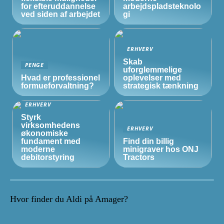
for efteruddannelse
arbejdspladsteknolo
ved siden af arbejdet
gi
ERHVERV
Skab
PENGE
uforglemmelige
Hvad er professionel
oplevelser med
formueforvaltning?
strategisk tænkning
ERHVERV
Styrk
virksomhedens
ERHVERV
økonomiske
fundament med
Find din billig
moderne
minigraver hos ONJ
debitorstyring
Tractors
Hvor finder du Aldi på Amager?